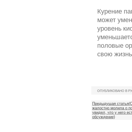
Курение паг
может умен
уровень ки
уменьшаетс
половые ор
свою жизнь
ОПУБЛИКОВАНО В Р
Предыдущая статья(С
жалостно молила о по
увидел, что у него ес
обсуждение)