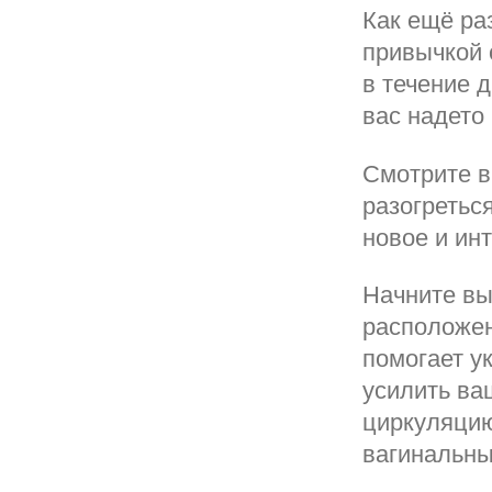
Как ещё ра
привычкой 
в течение д
вас надето 
Смотрите в
разогретьс
новое и ин
Начните в
расположен
помогает у
усилить ва
циркуляцию
вагинальны