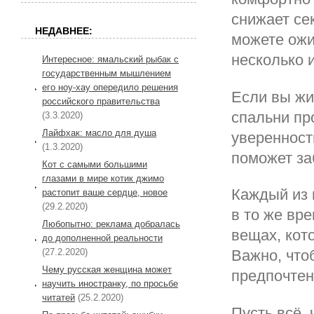
снижает се
НЕДАВНЕЕ:
можете ожив
несколько 
Интересное: ямальский рыбак с
государственным мышлением
его ноу-хау опередило решения
Если вы жи
российского правительства
спальни пр
(3.3.2020)
Лайфхак: масло для душа
уверенность
(1.3.2020)
поможет за
Кот с самыми большими
глазами в мире котик джимо
Каждый из 
растопит ваше сердце, новое
(29.2.2020)
в то же вре
Любопытно: реклама добралась
вещах, кот
до дополненной реальности
(27.2.2020)
Важно, что
Чему русская женщина может
предпочтен
научить иностранку, по просьбе
читатей
(25.2.2020)
Пусть всё, 