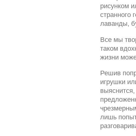
рисунком и
странного 
лаванды, б
Все мы тво
таком вдох
жизни може
Решив попр
игрушки ил
выяснится, 
предложенн
чрезмерным
лишь попыт
разговарив