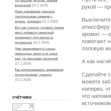
По просьбе читатей: ошибки
водителей
(23.2.2020)
рукой — пр
Надя дорофеева умилила
трогательным снимком с
Выключите 
мужем, подборка
(21.2.2020)
атмосферу 
Вот как следует готовить любое
мясо добавьте секретный
аромат — к
ингредиент для мягкости,
помогают н
интересное
(19.2.2020)
половую жи
Чем заканчиваются союзы
немолодых звезд и их юных
жен, по просьбам читателей
А как насч
(17.2.2020)
Как контролировать чрезмерное
Сделайте с
потоотделение, секреты
(15.2.2020)
можете заб
наперво, ч
что напомин
СЧЁТЧИКИ
источником