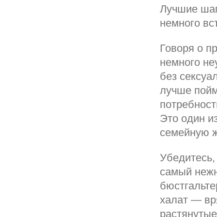
Лучшие шаг
немного вс
Говоря о п
немного не
без сексуал
лучше пойм
потребност
Это один и
семейную ж
Убедитесь,
самый нежн
бюстгальте
халат — вр
растянутые