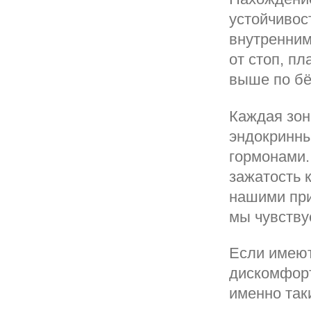
устойчивос
внутренним
от стоп, п
выше по бё
Каждая зон
эндокринны
гормонами.
зажатость 
нашими при
мы чувству
Если имеют
дискомфорт
именно так