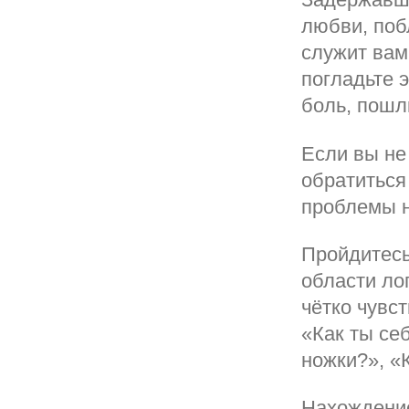
любви, побл
служит вам
погладьте 
боль, пошл
Если вы не
обратиться
проблемы н
Пройдитесь
области ло
чётко чувс
«Как ты се
ножки?», «
Нахождение