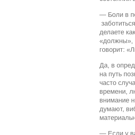
— Боли в п
заботиться
делаете как
«должны», 
говорит: «
Да, в опре
на путь по
часто случ
времени, л
внимание н
думают, ви
материальн
— Если у в