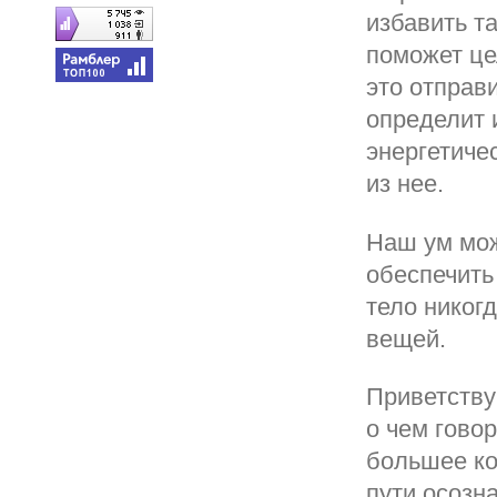
избавить т
поможет це
это отправ
определит 
энергетиче
из нее.
Наш ум мож
обеспечить
тело никог
вещей.
Приветству
о чем говор
большее ко
пути осозн