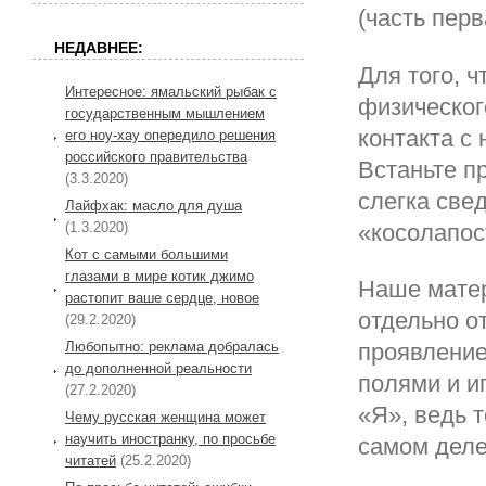
(часть перв
НЕДАВНЕЕ:
Для того, 
Интересное: ямальский рыбак с
физическог
государственным мышлением
контакта с
его ноу-хау опередило решения
российского правительства
Встаньте п
(3.3.2020)
слегка свед
Лайфхак: масло для душа
(1.3.2020)
«косолапос
Кот с самыми большими
глазами в мире котик джимо
Наше матери
растопит ваше сердце, новое
отдельно о
(29.2.2020)
Любопытно: реклама добралась
проявлени
до дополненной реальности
полями и и
(27.2.2020)
«Я», ведь т
Чему русская женщина может
научить иностранку, по просьбе
самом деле
читатей
(25.2.2020)