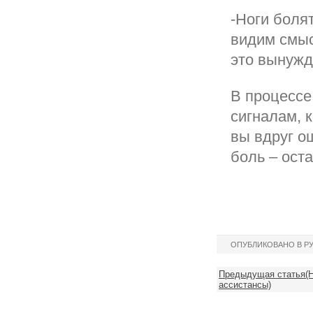
-Ноги болят
видим смыс
это вынужд
В процессе
сигналам, к
вы вдруг о
боль – ост
ОПУБЛИКОВАНО В Р
Предыдущая статья(Н
ассистансы)