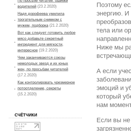
По просьбе читатей: ошибки
Поэтому ес
водителей
(23.2.2020)
энергию. И
Надя дорофеева умилила
трогательным снимком с
преобразов
мужем, подборка
(21.2.2020)
тела или ор
Вот как следует готовить любое
направленн
мясо добавьте секретный
ингредиент для мягкости,
Ниже мы ра
интересное
(19.2.2020)
встречающ
Чем заканчиваются союзы
немолодых звезд и их юных
жен, по просьбам читателей
А если учес
(17.2.2020)
заболевани
Как контролировать чрезмерное
эмоций и у
потоотделение, секреты
(15.2.2020)
который уб
нам момент
СЧЁТЧИКИ
Если вы не
загрязненн