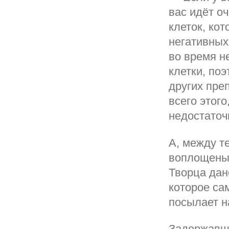
вас идёт о
клеток, ко
негативных
во время н
клетки, по
других пре
всего этого
недостаточ
А, между т
воплощены 
Творца дан
которое са
посылает н
Задержавши