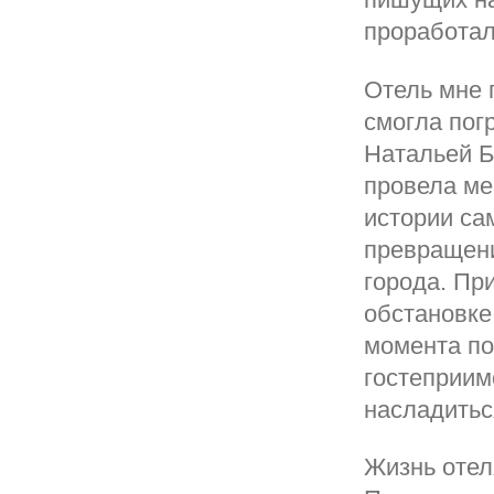
проработал
Отель мне 
смогла пог
Натальей Б
провела ме
истории са
превращени
города. Пр
обстановке
момента по
гостеприим
насладитьс
Жизнь отел