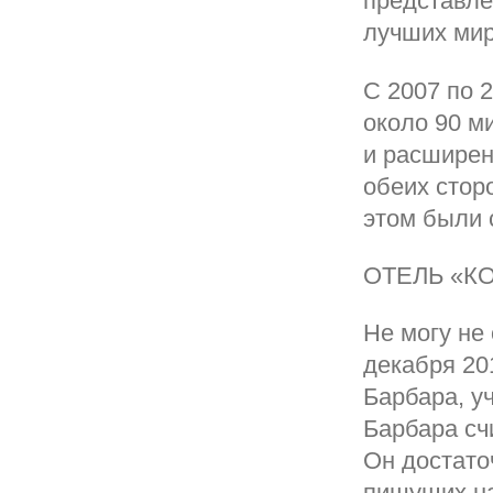
представле
лучших мир
С 2007 по 
около 90 м
и расширен
обеих стор
этом были 
ОТЕЛЬ «К
Не могу не
декабря 20
Барбара, у
Барбара сч
Он достато
пишущих на