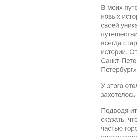
В моих пут
новых исто
своей уник
путешестви
всегда ста
истории. О
Санкт-Пете
Петербург»
У этого от
захотелось 
Подводя ит
сказать, ч
частью гор