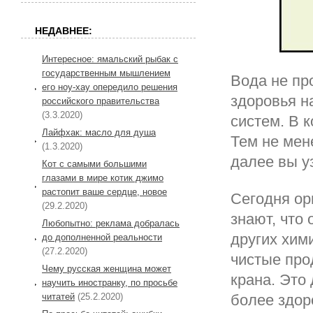
НЕДАВНЕЕ:
Интересное: ямальский рыбак с
государственным мышлением
Вода не пр
его ноу-хау опередило решения
здоровья н
российского правительства
(3.3.2020)
систем. В 
Лайфхак: масло для душа
Тем не мен
(1.3.2020)
далее вы у
Кот с самыми большими
глазами в мире котик джимо
растопит ваше сердце, новое
Сегодня ор
(29.2.2020)
знают, что
Любопытно: реклама добралась
других хим
до дополненной реальности
(27.2.2020)
чистые про
Чему русская женщина может
крана. Это
научить иностранку, по просьбе
читатей
(25.2.2020)
более здор