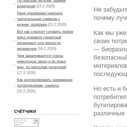
По просьбе читатей: ошибки
водителей
(23.2.2020)
Не забудьт
Надя дорофеева умилила
почему луч
трогательным снимком с
мужем, подборка
(21.2.2020)
Как мы уже
Вот как следует готовить любое
мясо добавьте секретный
своих потр
ингредиент для мягкости,
— биоразла
интересное
(19.2.2020)
Чем заканчиваются союзы
безопасный
немолодых звезд и их юных
материалов
жен, по просьбам читателей
последующи
(17.2.2020)
Как контролировать чрезмерное
потоотделение, секреты
Но есть и 
(15.2.2020)
потребител
бутилирова
СЧЁТЧИКИ
различные 