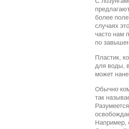
С лозунгам
предлагают
более поле
случаях эт
часто нам 
по завыше
Пластик, к
для воды, 
может нане
Обычно ком
так называ
Разумеется
освобождае
Например, 