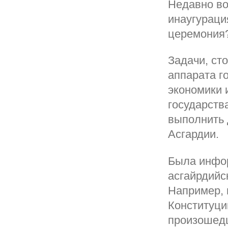
Недавно во
инаугураци
церемония?
Задачи, ст
аппарата г
экономики 
государств
выполнить 
Асгардии.
Была инфор
асгайрдийс
Например, г
Конституци
произошед