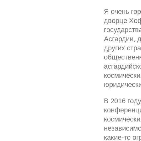
Я очень го
дворце Хоф
государств
Асгардии, 
других стр
общественн
асгардийск
космически
юридически
В 2016 год
конференци
космически
независимо
какие-то о