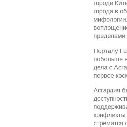
городе Кит
города в о
мифологии.
воплощение
пределами 
Порталу Fu
побольше в
дела с Асг
первое кос
Асгардия б
доступност
поддержива
конфликты 
стремится 