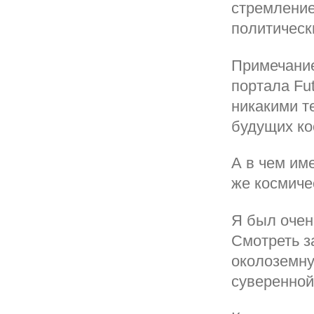
стремление
политическ
Примечание
портала Fut
никакими т
будущих ко
А в чем им
же космиче
Я был очен
Смотреть за
околоземну
суверенной