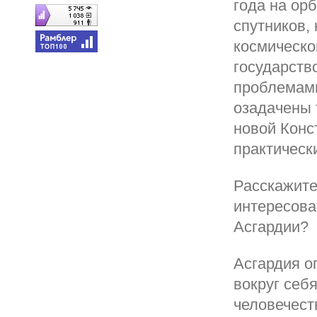
года на ор
спутников,
космическо
государств
проблемами
озадачены 
новой Конс
практическ
Расскажите
интересова
Асгардии?
Асгардия о
вокруг себ
человечест