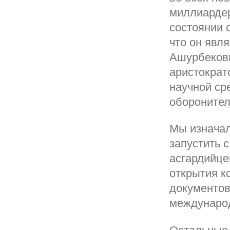
миллиардер
состоянии 
что он явл
Ашурбеков
аристократ
научной сре
оборонител
Мы изначал
запустить с
асгардийце
открытия к
документов
междунаро