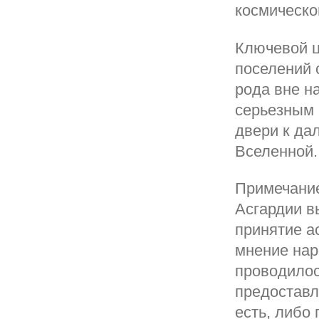
космическог
Ключевой ц
поселений 
рода вне н
серьезным 
двери к да
Вселенной.
Примечание
Асгардии в
принятие а
мнение наро
проводилос
предоставл
есть, либо