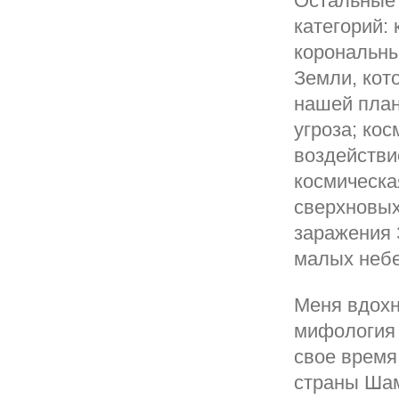
Остальные 
категорий:
корональны
Земли, ко
нашей план
угроза; ко
воздействи
космическа
сверхновых
заражения 
малых небе
Меня вдохн
мифология 
свое время
страны Шам