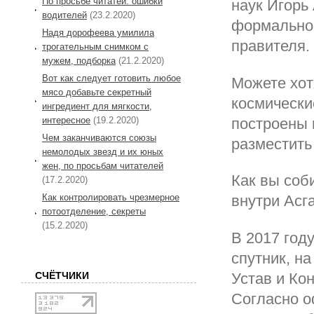
По просьбе читатей: ошибки
наук Игорь
водителей
(23.2.2020)
формальной
Надя дорофеева умилила
правителя.
трогательным снимком с
мужем, подборка
(21.2.2020)
Вот как следует готовить любое
Можете хот
мясо добавьте секретный
космически
ингредиент для мягкости,
интересное
(19.2.2020)
построены 
Чем заканчиваются союзы
разместить
немолодых звезд и их юных
жен, по просьбам читателей
Как вы соб
(17.2.2020)
Как контролировать чрезмерное
внутри Асг
потоотделение, секреты
(15.2.2020)
В 2017 год
спутник, н
Устав и Ко
СЧЁТЧИКИ
Согласно о