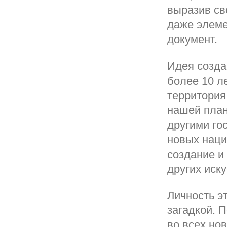
выразив св
даже элеме
документ.
Идея созда
более 10 л
территория
нашей план
другими го
новых наци
создание и
других иск
Личность э
загадкой. 
во всех но