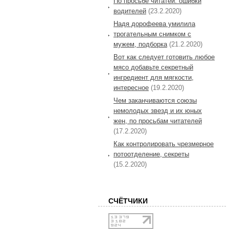
По просьбе читатей: ошибки
водителей
(23.2.2020)
Надя дорофеева умилила
трогательным снимком с
мужем, подборка
(21.2.2020)
Вот как следует готовить любое
мясо добавьте секретный
ингредиент для мягкости,
интересное
(19.2.2020)
Чем заканчиваются союзы
немолодых звезд и их юных
жен, по просьбам читателей
(17.2.2020)
Как контролировать чрезмерное
потоотделение, секреты
(15.2.2020)
СЧЁТЧИКИ