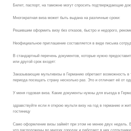
Билет, паспорт, на таможне могут спросить подтверждающие док
Многократная виза может быть выдана на различные сроки:
Решившим оформить визу без отказов, быстро и недорого, рекоме
Неофициальное приглашение составляется в виде письма сотруд
В стандартный перечень документов, которые нужно предоставит
или другой срок входят:
Заказывающие мультивизы в Германию обретают возможность в т
периода посещать страну несколько раз. Это и отличает её от од
У меня годовая виза. Какие документы нужны для въезда в Герм
здравствуйте если я открою мульти визу на год в германию и жит
гостиницу
Само оформление визы займёт при этом не менее двух недель. 
что расположены во многих городах и работают в них сотрудники