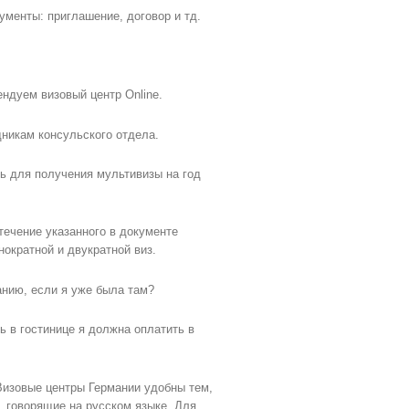
ументы: приглашение, договор и тд.
ндуем визовый центр Online.
никам консульского отдела.
ь для получения мультивизы на год
ечение указанного в документе
нократной и двукратной виз.
анию, если я уже была там?
ь в гостинице я должна оплатить в
Визовые центры Германии удобны тем,
, говорящие на русском языке. Для