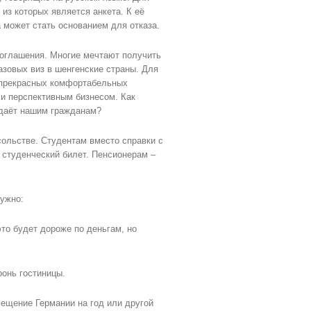
из которых является анкета. К её
 может стать основанием для отказа.
соглашения. Многие мечтают получить
азовых виз в шенгенские страны. Для
а прекрасных комфортабельных
и перспективным бизнесом. Как
о даёт нашим гражданам?
сольстве. Студентам вместо справки с
 студенческий билет. Пенсионерам –
нужно:
то будет дороже по деньгам, но
ронь гостиницы.
ещение Германии на год или другой