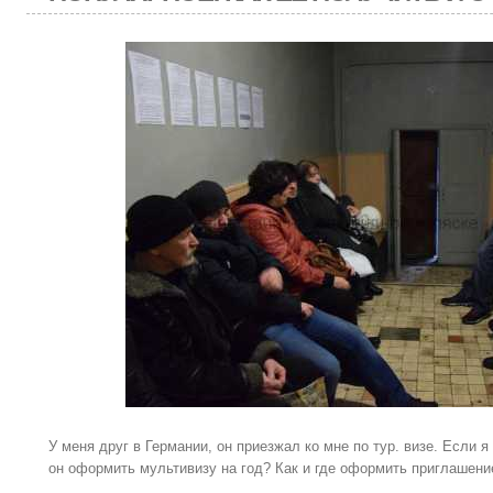
У меня друг в Германии, он приезжал ко мне по тур. визе. Если
он оформить мультивизу на год? Как и где оформить приглашени