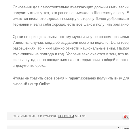
Основания для самостоятельно въезжающих должны быть веским
получить отказ у тех, кто ранее не въезжал в Шенгенскую зону. 
имеются визы, это сделает немецкую сторону более доброжелате
Германии и вели себя хорошо, есть все шансы получить желанно
Сроки не принципиальны, потому мультивизу не совсем правильн
Известны случаи, когда её выдавали всего на неделю. Если гов
разрешениях, то к ним можно отнести национальные визы. Наиб
мультивизы на полгода и год. Условия заключаются в том, что 
сколько угодно, но находиться на его территории в общей сложн
в документе срока.
Чтобы не тратить свое время и гарантированно получить визу дл
визовый центр Online.
ОПУБЛИКОВАНО В РУБРИКЕ
НОВОСТИ
МЕТКИ:
Следу