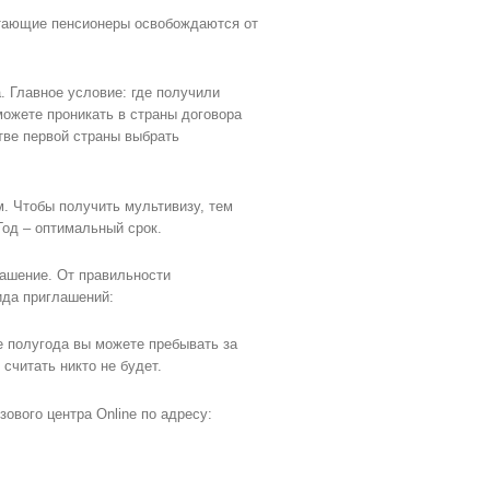
ботающие пенсионеры освобождаются от
. Главное условие: где получили
можете проникать в страны договора
тве первой страны выбрать
. Чтобы получить мультивизу, тем
Год – оптимальный срок.
лашение. От правильности
ида приглашений:
ие полугода вы можете пребывать за
считать никто не будет.
ового центра Online по адресу: