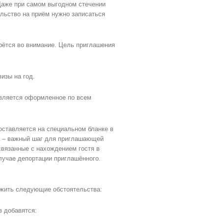
 Даже при самом выгодном стечении
ольство на приём нужно записаться
рётся во внимание. Цель приглашения
изы на год.
вляется оформленное по всем
Составляется на специальном бланке в
а – важный шаг для приглашающей
 связанные с нахождением гостя в
лучае депортации приглашённого.
ужить следующие обстоятельства:
в добавятся: