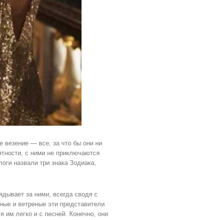
 везение — все, за что бы они ни
ятности, с ними не приключаются
логи назвали три знака Зодиака,
ядывает за ними, всегда сводя с
ные и ветреные эти представители
я им легко и с песней. Конечно, они