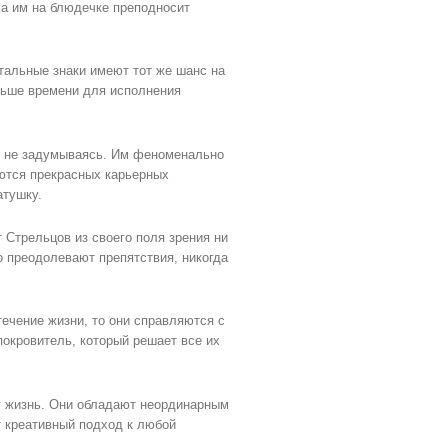
ма им на блюдечке преподносит
тальные знаки имеют тот же шанс на
ольше времени для исполнения
е не задумываясь. Им феноменально
аются прекрасных карьерных
атушку.
Стрельцов из своего поля зрения ни
о преодолевают препятствия, никогда
ечение жизни, то они справляются с
покровитель, который решает все их
ет жизнь. Они обладают неординарным
 креативный подход к любой