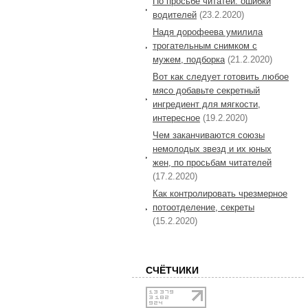
По просьбе читатей: ошибки
водителей
(23.2.2020)
Надя дорофеева умилила
трогательным снимком с
мужем, подборка
(21.2.2020)
Вот как следует готовить любое
мясо добавьте секретный
ингредиент для мягкости,
интересное
(19.2.2020)
Чем заканчиваются союзы
немолодых звезд и их юных
жен, по просьбам читателей
(17.2.2020)
Как контролировать чрезмерное
потоотделение, секреты
(15.2.2020)
СЧЁТЧИКИ