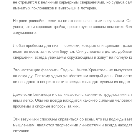
не стремятся к великими карьерным свершениями, но судьба са
именитых поклонников и выигрыши в лотерею.
Не расстраивайся, если ты не относишься к этим везунчикам. Ос
успех, что и коронная тройка, просто нужно совсем немножко б
задуманного.
Любая проблема для них — семечки, которые они щелкают, даж
везет во всем, за что они берутся. Они успешны в делах, добив
свершений, всегда уважаемы окружающими и живут на полную к
Это настоящие фавориты Судьбы. Ангел-Хранитель не выпускает 
на секунду. Поэтому удача улыбается им каждый день. Они легк
не попадают в неприятности и всегда «выходят сухими из воды».
Даже если Близнецы и сталкиваются с какими-то трудностями в т
ними легко. Обычно всегда находится какой-то сильный человек-
проблемы и спорные вопросы за них.
Эти везунчики способны справиться со всем, что им подкидыва
мышлением, являются творческими личностями и всегда находят
ситуации.