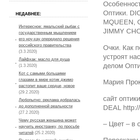
Особенност
Оптики. D
НЕДАВНЕЕ:
MQUEEN, G
Интересное: ямальский рыбак с
JIMMY CHO
государственным мышлением
его ноу-хау опередило решения
российского правительства
Очки. Как п
(3.3.2020)
устроят на
Лайфхак: масло для душа
делом Опт
(1.3.2020)
Кот с самыми большими
глазами в мире котик джимо
Мария Про
растопит ваше сердце, новое
(29.2.2020)
сайт оптик
Любопытно: реклама добралась
DEAL http://
до дополненной реальности
(27.2.2020)
Чему русская женщина может
– Цвет – в
научить иностранку, по просьбе
читатей
(25.2.2020)