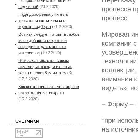
Перескажу 
По просьбе читатей: ошибки
водителей
(23.2.2020)
процессе п
Надя дорофеева умилила
процесс:
трогательным снимком с
мужем, подборка
(21.2.2020)
Мировая ин
Вот как следует готовить любое
мясо добавьте секретный
компании с
ингредиент для мягкости,
усовершенс
интересное
(19.2.2020)
технологий
Чем заканчиваются союзы
немолодых звезд и их юных
коллекции,
жен, по просьбам читателей
внимания к
(17.2.2020)
видеть», но
Как контролировать чрезмерное
потоотделение, секреты
(15.2.2020)
– Форму – 
*при испол
СЧЁТЧИКИ
на источни