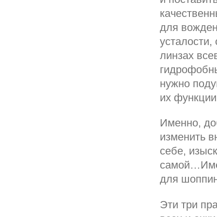
качественн
для вожден
усталости,
линзах все
гидрофобн
нужно поду
их функции
Именно, до
изменить в
себе, изыс
самой…Имен
для шоппин
Эти три пр