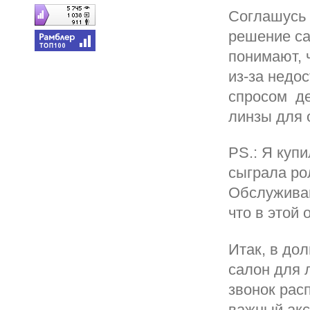
Соглашусь 
решение са
понимают, 
из-за недо
спросом де
линзы для 
PS.: Я купи
сыграла ро
Обслуживан
что в этой 
Итак, в дол
салон для 
звонок рас
важный акс