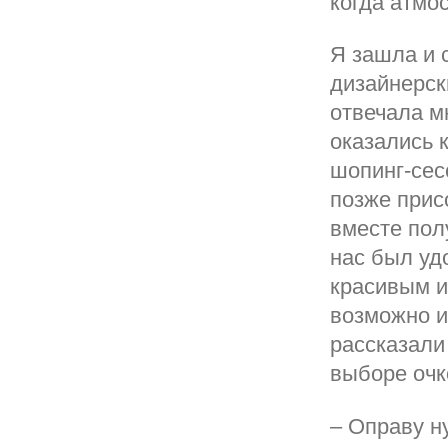
когда атмо
Я зашла и 
дизайнерск
отвечала м
оказались 
шопинг-сес
позже прис
вместе пол
нас был уд
красивым и
возможно и
рассказали
выборе очк
– Оправу н