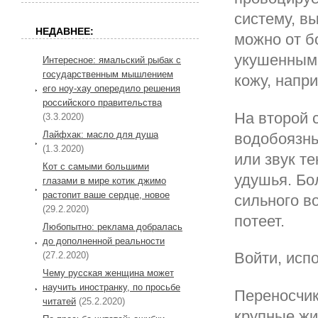
систему, в
НЕДАВНЕЕ:
можно от б
укушенным 
Интересное: ямальский рыбак с
государственным мышлением
кожу, напр
его ноу-хау опередило решения
российского правительства
На второй 
(3.3.2020)
Лайфхак: масло для душа
водобоязнь
(1.3.2020)
или звук т
Кот с самыми большими
удушья. Бо
глазами в мире котик джимо
растопит ваше сердце, новое
сильного в
(29.2.2020)
потеет.
Любопытно: реклама добралась
до дополненной реальности
Войти, исп
(27.2.2020)
Чему русская женщина может
научить иностранку, по просьбе
Переносчик
читатей
(25.2.2020)
крупные жи