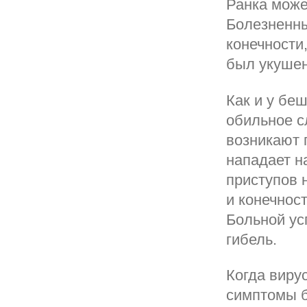
Ранка може
Болезненны
конечности
был укушен
Как и у бе
обильное с
возникают 
нападает н
приступов 
и конечнос
Больной ус
гибель.
Когда виру
симптомы б