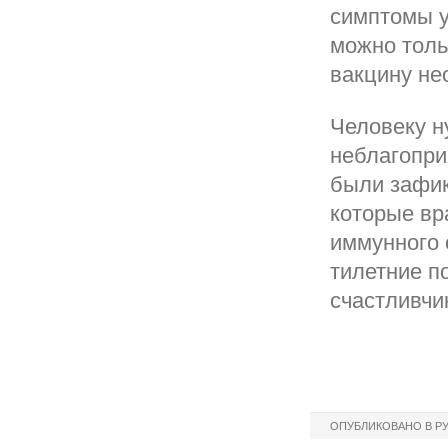
симптомы у
можно толь
вакцину не
Человеку н
неблагопри
были зафик
которые вр
иммунного 
тилетние п
счастливчи
ОПУБЛИКОВАНО В Р