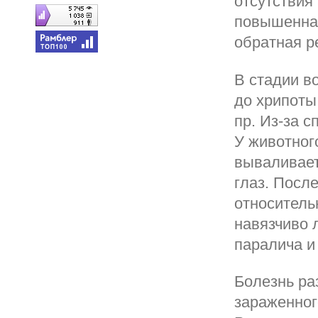
отсутствия
повышенная
обратная р
В стадии в
до хрипоты.
пр. Из-за с
У животног
вываливает
глаз. Посл
относитель
навязчиво 
паралича и
Болезнь ра
зараженног