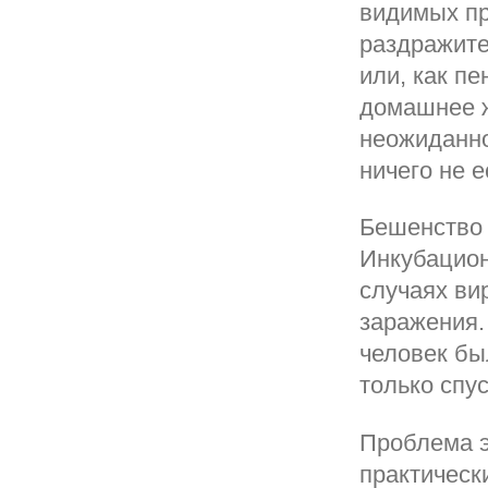
видимых пр
раздражите
или, как пе
домашнее ж
неожиданно
ничего не е
Бешенство 
Инкубацион
случаях ви
заражения.
человек бы
только спу
Проблема э
практическ