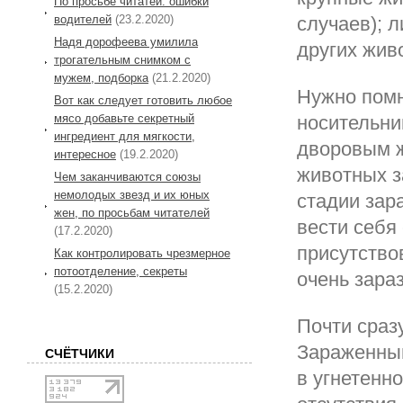
По просьбе читатей: ошибки
случаев); л
водителей
(23.2.2020)
Надя дорофеева умилила
других жив
трогательным снимком с
мужем, подборка
(21.2.2020)
Нужно помн
Вот как следует готовить любое
мясо добавьте секретный
носительни
ингредиент для мягкости,
дворовым ж
интересное
(19.2.2020)
животных з
Чем заканчиваются союзы
немолодых звезд и их юных
стадии зар
жен, по просьбам читателей
вести себя 
(17.2.2020)
присутство
Как контролировать чрезмерное
потоотделение, секреты
очень зараз
(15.2.2020)
Почти сраз
Зараженны
СЧЁТЧИКИ
в угнетенн