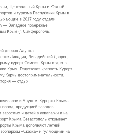
Крым, Центральный Крым и Южный
рортов и туризма Республики Крым в
тдыхающие в 2017 году отдали
% — Западное побережье
ый Крым (г. Симферополь,
ий дворец.Алушта
елке Ливадия, Ливадийский Дворец.
рыму курорт Симеиз. Крым отдых в
аке Крым, Генуэзская крепость.Курорт
му.Керчь достопримечательности.
тория — отдых,
ахчисарае и Алуште. Курорты Крыма
нзавод, продукцией заводов
 взрослых и детей в аквапарки и на
урорт Крыма Севастополь открывает
Курорты Крыма дополняют летний
 зоопарком «Сказка» и гуляющими на