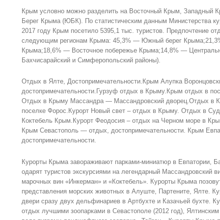
Крым условно можно разделить на Восточный Крым, Западный 
Берег Крыма (ЮБК). По статистическим данным Министерства ку
2017 году Крым посетило 5395,1 тыс. туристов. Предпочтение о
следующим регионам Крыма: 45,3% — Южный берег Крыма;21,3
Крыма;18,6% — Восточное побережье Крыма;14,8% — Центральн
Бахчисарайский и Симферопольский районы).
Отдых в Ялте, Достопримечательности.Крым Алупка Воронцовск
достопримечательности.Гурзуф отдых в Крыму.Крым отдых в пос
Отдых в Крыму Массандра — Массандровский дворец.Отдых в К
поселке Форос.Курорт Новый свет – отдых в Крыму. Отдых в Суд
Коктебель Крым.Курорт Феодосия – отдых на Черном море в Кры
Крым Севастополь — отдых, достопримечательности. Крым Евпа
достопримечательности.
Курорты Крыма завораживают парками-миниатюр в Евпатории, Б
одарят туристов экскурсиями на легендарный Массандровский ви
марочных вин «Инкерман» и «Коктебель». Курорты Крыма позовут
представления морских животных в Алуште, Партените, Ялте. К
двери сразу двух дельфинариев в Артбухте и Казачьей бухте. 
отдых лучшими зоопарками в Севастополе (2012 год), Ялтинским