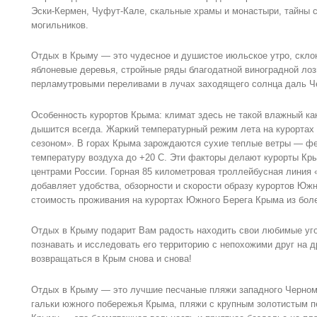
Эски-Кермен, Чуфут-Кале, скальные храмы и монастыри, тайны с
могильников.
Отдых в Крыму — это чудесное и душистое июльское утро, скл
яблоневые деревья, стройные ряды благодатной виноградной лоз
перламутровыми переливами в лучах заходящего солнца даль Ч
Особенность курортов Крыма: климат здесь не такой влажный как
дышится всегда. Жаркий температурный режим лета на курорта
сезоном». В горах Крыма зарождаются сухие теплые ветры — ф
температуру воздуха до +20 С. Эти факторы делают курорты К
центрами России. Горная 85 километровая троллейбусная лини
добавляет удобства, обзорности и скорости образу курортов Юж
стоимость проживания на курортах Южного Берега Крыма из боле
Отдых в Крыму подарит Вам радость находить свои любимые уго
познавать и исследовать его территорию с непохожими друг на 
возвращаться в Крым снова и снова!
Отдых в Крыму — это лучшие песчаные пляжи западного Черномо
гальки южного побережья Крыма, пляжи с крупным золотистым п