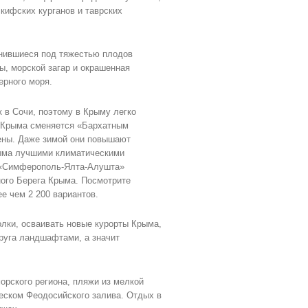
кифских курганов и таврских
онившиеся под тяжестью плодов
ы, морской загар и окрашенная
ерного моря.
 в Сочи, поэтому в Крыму легко
х Крыма сменяется «Бархатным
ены. Даже зимой они повышают
рыма лучшими климатическими
я «Симферополь-Ялта-Алушта»
ного Берега Крыма. Посмотрите
е чем 2 200 вариантов.
лки, осваивать новые курорты Крыма,
друга ландшафтами, а значит
рского региона, пляжи из мелкой
еском Феодосийского залива. Отдых в