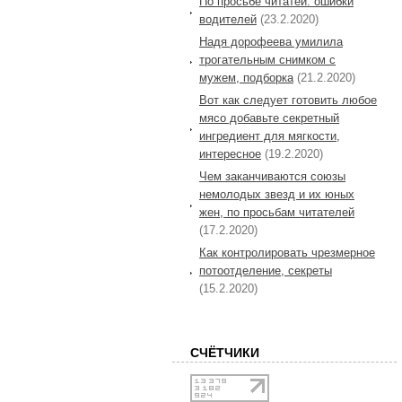
По просьбе читатей: ошибки
водителей
(23.2.2020)
Надя дорофеева умилила
трогательным снимком с
мужем, подборка
(21.2.2020)
Вот как следует готовить любое
мясо добавьте секретный
ингредиент для мягкости,
интересное
(19.2.2020)
Чем заканчиваются союзы
немолодых звезд и их юных
жен, по просьбам читателей
(17.2.2020)
Как контролировать чрезмерное
потоотделение, секреты
(15.2.2020)
СЧЁТЧИКИ