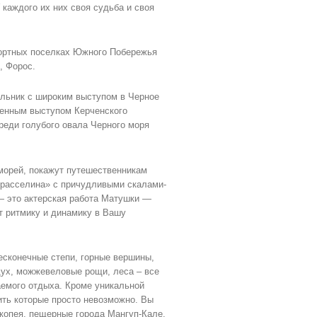
 каждого их них своя судьба и своя
рортных поселках Южного Побережья
, Форос.
льник с широким выступом в Черное
ненным выступом Керченского
реди голубого овала Черного моря
морей, покажут путешественникам
 расселина» с причудливыми скалами-
— это актерская работа Матушки —
т ритмику и динамику в Вашу
есконечные степи, горные вершины,
дух, можжевеловые рощи, леса – все
емого отдыха. Кроме уникальной
ить которые просто невозможно. Вы
икопея, пещерные города Мангуп-Кале,