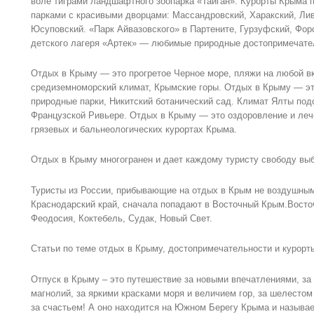
воле тиграми ландшафтного зоопарка «Тайган». Курорты Крыма
парками с красивыми дворцами: Массандровский, Харакский, Ли
Юсуповский. «Парк Айвазовского» в Партените, Гурзуфский, Фор
детского лагеря «Артек» — любимые природные достопримечател
Отдых в Крыму — это прогретое Черное море, пляжи на любой вк
средиземноморский климат, Крымские горы. Отдых в Крыму — эт
природные парки, Никитский ботанический сад. Климат Ялты по
Французской Ривьере. Отдых в Крыму — это оздоровление и лече
грязевых и бальнеологических курортах Крыма.
Отдых в Крыму многогранен и дает каждому туристу свободу вы
Туристы из России, прибывающие на отдых в Крым не воздушным
Краснодарский край, сначала попадают в Восточный Крым.Восто
Феодосия, Коктебель, Судак, Новый Свет.
Статьи по теме отдых в Крыму, достопримечательности и курорт
Отпуск в Крыму – это путешествие за новыми впечатлениями, за
магнолий, за яркими красками моря и величием гор, за шелестом
за счастьем! А оно находится на Южном Берегу Крыма и называ