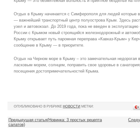
Крыму — это безмятежная вольность и приятное безделье на пл
Отдых в Крыму начинается с Симферополя для людей которые 
— важнейший транспортный центр полуострова Крым. Здесь рас
узел и автовокзал. До 2019 года, пока не введен в эксплуатац
России с Крымом новый строящийся железнодорожный и автомоб
Крыму открывает путь паромная переправа «Кавказ-Крым» у Керч
сообщение в Крыму — в приоритете.
Отдых на Черном море в Крыму – это замечательная недорогая 
ласковым морем, солнцем, поправить свое здоровье в санатория
посещения достопримечательностей Крыма.
ОПУБЛИКОВАНО В РУБРИКЕ
НОВОСТИ
МЕТКИ:
Предыдущая статья(Новинка: 3 простых рецепта
Следу
салатов)