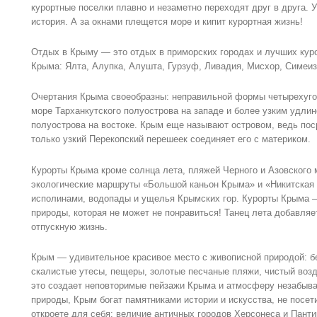
курортные поселки плавно и незаметно переходят друг в друга. У
история. А за окнами плещется море и кипит курортная жизнь!
Отдых в Крыму — это отдых в приморских городах и лучших ку
Крыма: Ялта, Алупка, Алушта, Гурзуф, Ливадия, Мисхор, Симеиз
Очертания Крыма своеобразны: неправильной формы четырехуго
море Тарханкутского полуострова на западе и более узким удли
полуострова на востоке. Крым еще называют островом, ведь пос
только узкий Перекопский перешеек соединяет его с материком.
Курорты Крыма кроме солнца лета, пляжей Черного и Азовского 
экологические маршруты «Большой каньон Крыма» и «Никитская
исполинами, водопады и ущелья Крымских гор. Курорты Крыма 
природы, которая не может не понравиться! Танец лета добавляе
отпускную жизнь.
Крым — удивительное красивое место с живописной природой: б
скалистые утесы, пещеры, золотые песчаные пляжи, чистый воз
это создает неповторимые пейзажи Крыма и атмосферу незабыва
природы, Крым богат памятниками истории и искусства, не посет
откроете для себя: величие античных городов Херсонеса и Пант