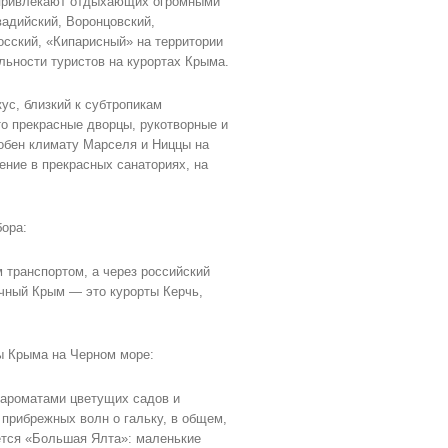
 привлекают отдыхающих огромными
вадийский, Воронцовский,
осский, «Кипарисный» на территории
ьности туристов на курортах Крыма.
ус, близкий к субтропикам
о прекрасные дворцы, рукотворные и
добен климату Марселя и Ниццы на
ние в прекрасных санаториях, на
бора:
 транспортом, а через российский
чный Крым — это курорты Керчь,
ы Крыма на Черном море:
 ароматами цветущих садов и
 прибрежных волн о гальку, в общем,
ется «Большая Ялта»: маленькие