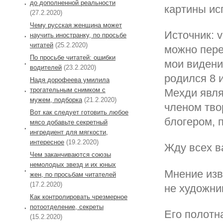
до дополненной реальности
картины ис
(27.2.2020)
Чему русская женщина может
Источник: v
научить иностранку, по просьбе
читатей
(25.2.2020)
можно пере
По просьбе читатей: ошибки
мои видени
водителей
(23.2.2020)
родился 8 и
Надя дорофеева умилила
трогательным снимком с
Мехди явля
мужем, подборка
(21.2.2020)
членом тво
Вот как следует готовить любое
блогером, 
мясо добавьте секретный
ингредиент для мягкости,
интересное
(19.2.2020)
Жду всех в
Чем заканчиваются союзы
немолодых звезд и их юных
Мнение изв
жен, по просьбам читателей
(17.2.2020)
не художник
Как контролировать чрезмерное
потоотделение, секреты
Его полотна
(15.2.2020)