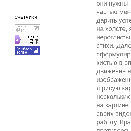
они нужны.
частью меня
СЧЁТЧИКИ
дарить усп
на холсте, 
иероглифы 
стихи. Дале
сформулиро
кистью в о
движение н
изображени
я рисую ка
нескольких
на картине,
своих виде
работу. Кр
противореч