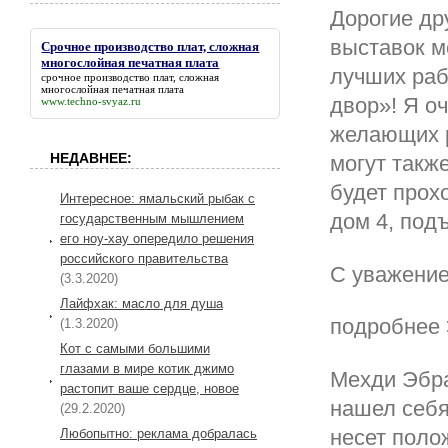
Дорогие др
выставок м
Срочное производство плат, сложная
многослойная печатная плата
лучших раб
срочное производство плат, сложная
многослойная печатная плата
двор»! Я о
www.techno-svyaz.ru
желающих 
НЕДАВНЕЕ:
могут такж
будет прохо
Интересное: ямальский рыбак с
дом 4, под
государственным мышлением
его ноу-хау опередило решения
российского правительства
С уважение
(3.3.2020)
Лайфхак: масло для душа
подробнее
(1.3.2020)
Кот с самыми большими
глазами в мире котик джимо
Мехди Эбра
растопит ваше сердце, новое
нашел себя 
(29.2.2020)
несет полож
Любопытно: реклама добралась