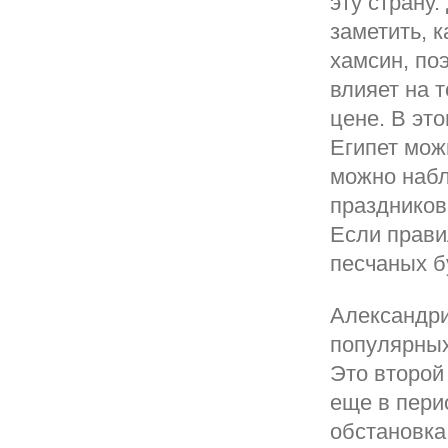
эту страну.
заметить, к
хамсин, по
влияет на 
цене. В эт
Египет мож
можно набл
праздников
Если прави
песчаных б
Александри
популярных
Это второй
еще в пери
обстановка