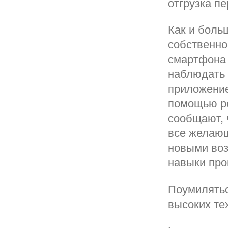
отгрузка п
Как и боль
собственн
смартфона 
наблюдать 
приложение
помощью ро
сообщают, 
все желающ
новыми воз
навыки про
Поумилятьс
высоких те