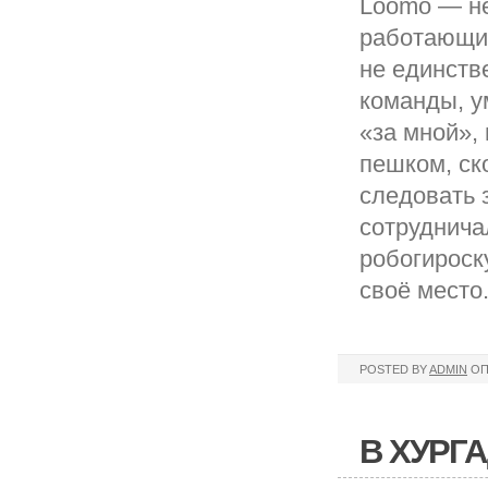
Loomo — не
работающий
не единств
команды, у
«за мной»,
пешком, ск
следовать 
сотруднича
робогироск
своё место
POSTED BY
ADMIN
ОП
В ХУРГ