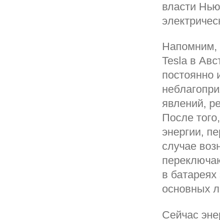
власти Нью
электрическ
Напомним, 
Tesla в Ав
постоянно 
неблагопри
явлений, р
После того
энергии, п
случае воз
переключаю
в батареях
основных л
Сейчас эне