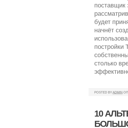
поставщик 
рассматрив
будет приня
начнёт соз
использова
постройки 
собственны
столько вр
эффективно
POSTED BY
ADMIN
ОП
10 АЛЬ
БОЛЬШО