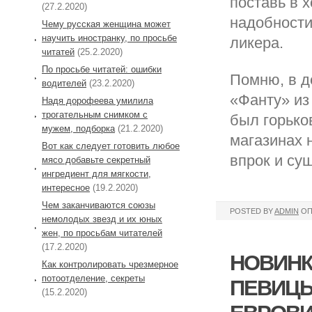
поставь в 
(27.2.2020)
надобности
Чему русская женщина может
научить иностранку, по просьбе
ликера.
читатей
(25.2.2020)
По просьбе читатей: ошибки
Помню, в д
водителей
(23.2.2020)
«Фанту» из
Надя дорофеева умилила
трогательным снимком с
был горько
мужем, подборка
(21.2.2020)
магазинах 
Вот как следует готовить любое
впрок и су
мясо добавьте секретный
ингредиент для мягкости,
интересное
(19.2.2020)
Чем заканчиваются союзы
POSTED BY
ADMIN
ОП
немолодых звезд и их юных
жен, по просьбам читателей
(17.2.2020)
НОВИНК
Как контролировать чрезмерное
потоотделение, секреты
ПЕВИЦЫ
(15.2.2020)