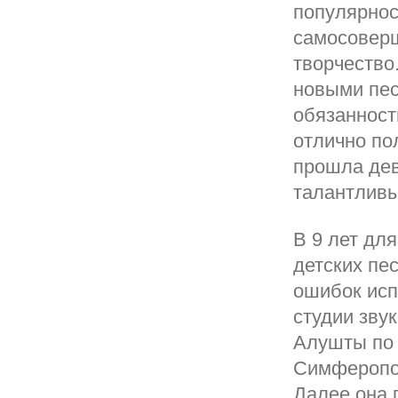
популярнос
самосоверш
творчество
новыми пес
обязанност
отлично по
прошла дев
талантливы
В 9 лет дл
детских пес
ошибок исп
студии зву
Алушты по 
Симферопол
Далее она 