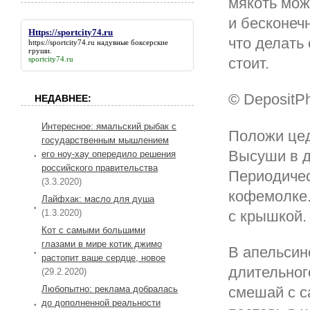
мякоть мож
и бесконеч
Https://sportcity74.ru
что делать
https://sportcity74.ru
надувные боксерские
груши.
стоит.
sportcity74.ru
© DepositP
НЕДАВНЕЕ:
Интересное: ямальский рыбак с
Положи цед
государственным мышлением
Высуши в д
его ноу-хау опередило решения
российского правительства
Периодиче
(3.3.2020)
кофемолке.
Лайфхак: масло для душа
с крышкой.
(1.3.2020)
Кот с самыми большими
глазами в мире котик джимо
В апельсин
растопит ваше сердце, новое
длительног
(29.2.2020)
Любопытно: реклама добралась
смешай с с
до дополненной реальности