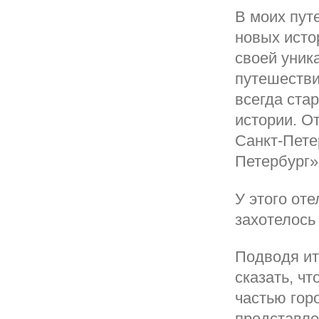
В моих пут
новых исто
своей уник
путешестви
всегда ста
истории. О
Санкт-Пете
Петербург»
У этого от
захотелось 
Подводя ит
сказать, ч
частью гор
представле