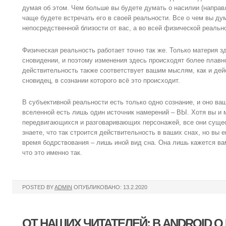
думая об этом. Чем больше вы будете думать о насилии (направл
чаще будете встречать его в своей реальности. Все о чем вы дум
непосредственной близости от вас, а во всей физической реальн
Физическая реальность работает точно так же. Только материя з
сновидении, и поэтому изменения здесь происходят более плавно
действительность также соответствует вашим мыслям, как и дей
сновидец, в сознании которого всё это происходит.
В субъективной реальности есть только одно сознание, и оно ва
вселенной есть лишь один источник намерений – ВЫ. Хотя вы и
передвигающихся и разговаривающих персонажей, все они суще
знаете, что так строится действительность в ваших снах, но вы 
время бодрствования – лишь иной вид сна. Она лишь кажется ва
что это именно так.
POSTED BY
ADMIN
ОПУБЛИКОВАНО: 13.2.2020
ОТ НАШИХ ЧИТАТЕЛЕЙ: В ANDROID 