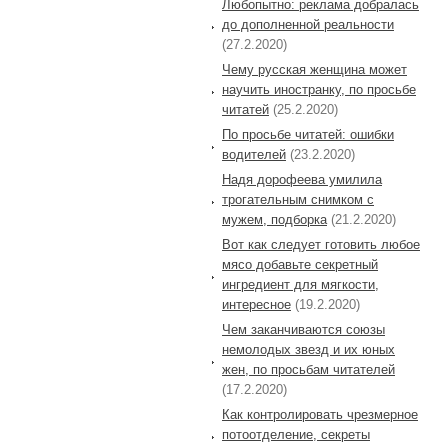
Любопытно: реклама добралась
до дополненной реальности
(27.2.2020)
Чему русская женщина может
научить иностранку, по просьбе
читатей
(25.2.2020)
По просьбе читатей: ошибки
водителей
(23.2.2020)
Надя дорофеева умилила
трогательным снимком с
мужем, подборка
(21.2.2020)
Вот как следует готовить любое
мясо добавьте секретный
ингредиент для мягкости,
интересное
(19.2.2020)
Чем заканчиваются союзы
немолодых звезд и их юных
жен, по просьбам читателей
(17.2.2020)
Как контролировать чрезмерное
потоотделение, секреты