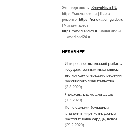
Это надо знать:
SnovoNovo-RU
https://snovonovo.ru | Все о
ремонте:
https://renovation-guide.ru
| Читаем здесь:
https://worldland24.ru
WorldLand24
— worldland24.ru
НЕДАВНЕЕ:
Интересное: ямальский рыбак с
государственным мышлением
его ноу-хау опередило решения
российского правительства
(3.3.2020)
Лайфхак: масло для душа
(1.3.2020)
Кот с самыми большими
глазами в мире котик джимо
растопит ваше сердце, новое
(29.2.2020)