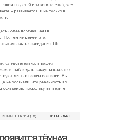
енном на детей или кого-то еще), чем
аете – развивается, и не только в
ости.
десь более плотная, чем в
. Но, тем не менее, эта
ствительность сновидения. ВЫ -
ше. Следовательно, в вашей
 можете наблюдать вокруг множество
ствуют лишь в вашем сознании. Вы
еще не осознали, что реальность во
м осязаемой, поскольку вы верите,
КОММЕНТАРИИ (18)
ЧИТАТЬ ДАЛЕЕ
Q ПОЯВИТСЯ ТЁМНАЯ