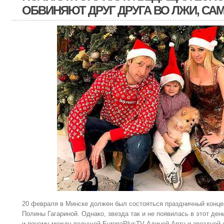
ОБВИНЯЮТ ДРУГ ДРУГА ВО ЛЖИ, СА
20 февраля в Минске должен был состояться праздничный конце
Полины Гагариной. Однако, звезда так и не появилась в этот ден
и почему между ведущей EuropaPlusTV Алиной Артц и звездной