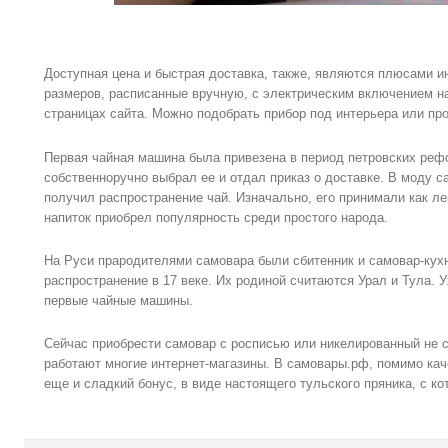
Доступная цена и быстрая доставка, также, являются плюсами и
размеров, расписанные вручную, с электрическим включением н
страницах сайта. Можно подобрать прибор под интерьера или пр
Первая чайная машина была привезена в период петровских реф
собственноручно выбрал ее и отдал приказ о доставке. В моду са
получил распространение чай. Изначально, его принимали как ле
напиток приобрел популярность среди простого народа.
На Руси прародителями самовара были сбитенник и самовар-кух
распространение в 17 веке. Их родиной считаются Урал и Тула. 
первые чайные машины.
Сейчас приобрести самовар с росписью или никелированный не 
работают многие интернет-магазины. В самовары.рф, помимо кач
еще и сладкий бонус, в виде настоящего тульского пряника, с к