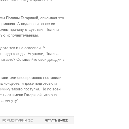
мы Полины Гагариной, списывая это
ормацию. А недавно и вовсе ее
елям причину отсутствия Полины
стью исполнительницы.
рте так и не огласили. У
го вида звезды. Неужели, Полина
считаете? Оставляйте свои догадки в
ставители своевременно поставили
на концерте, и даже подготовили
чину такого поступка. Но по всей
ны от имени Гагариной, что она
на минуту”.
КОММЕНТАРИИ (18)
ЧИТАТЬ ДАЛЕЕ