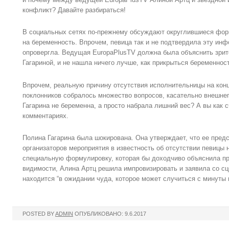
конфликт? Давайте разбираться!
В социальных сетях по-прежнему обсуждают округлившиеся фор
на беременность. Впрочем, певица так и не подтвердила эту инф
опровергла. Ведущая EuropaPlusTV должна была объяснить зрит
Гагариной, и не нашла ничего лучше, как прикрыться беременно
Впрочем, реальную причину отсутствия исполнительницы на конце
поклонников собралось множество вопросов, касательно внешне
Гагарина не беременна, а просто набрала лишний вес? А вы как 
комментариях.
Полина Гагарина была шокирована. Она утверждает, что ее пред
организаторов мероприятия в известность об отсутствии певицы 
специальную формулировку, которая бы доходчиво объяснила при
видимости, Алина Артц решила импровизировать и заявила со сце
находится “в ожидании чуда, которое может случиться с минуты 
POSTED BY
ADMIN
ОПУБЛИКОВАНО: 9.6.2017